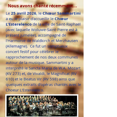
Nous avons chanté récemment...
Le
25 avril 2026
, le
Chœur Sammartini
a eu le plaisir d'
accueillir le
Chœur
L'Esterelenco
de la ville de Saint-Raphaël
(avec laquelle Woluwe-Saint-Pierre est à
présent jumelée), accompagné de
l'Harmonie de Waldkirch et Merzhausen
(Allemagne). Ce fut un somptueux
concert festif pour célébrer le
rapprochement de nos deux communes
autour de la musique. Sammartini y a
interprété le
Sancta Maria de W.A. Mozart
(KV 273) et, de Vivaldi, le Magnificat (RV
610) et le Beatus Vir (RV 598) ainsi que
quelques extraits d'opéras
chantés avec le
Choeur L'Esterelenco.