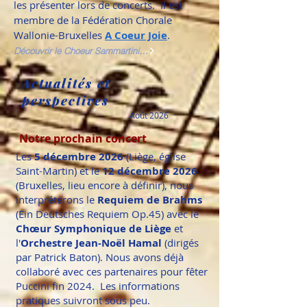
les présenter lors de concerts. Il est
membre de la Fédération Chorale
Wallonie-Bruxelles
A Coeur Joie
.
Découvrir le Choeur Sammartini ...
Actualités et
perspectives
Août 2026
Notre prochain concert
Les
5 décembre 2026
(Liège, église
Saint-Martin) et le
12 décembre 2026
(Bruxelles, lieu encore à définir)
, nous
interpréterons le
Requiem de Brahms
(Ein Deutsches Requiem Op.45) avec le
Chœur Symphonique de Liège
et
l'
Orchestre Jean-Noël Hamal
(dirigés
par Patrick Baton). Nous avons déjà
collaboré avec ces partenaires pour fêter
Puccini fin 2024. Les informations
pratiques suivront sous peu.