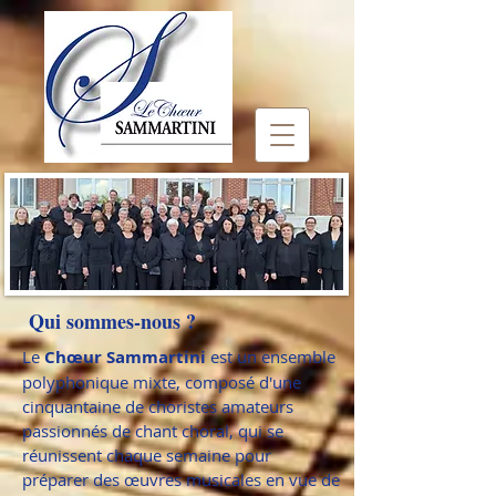
Qui sommes-nous ?
Le
Chœur Sammartini
est un ensemble
polyphonique mixte, composé d'une
cinquantaine de choristes amateurs
passionnés de chant choral, qui se
réunissent chaque semaine pour
préparer des œuvres musicales en vue de