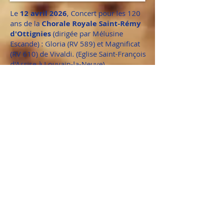
Le
12 avril 2026
, Concert pour les 120
ans de
la
Chorale Royale Saint-Rémy
d'Ottignies
(dirigée par Mélusine
Escande) : Gloria (RV 589) et Magnificat
(RV 610) de Vivaldi. (Eglise Saint-François
d'Assise à Louvain-la-Neuve).
Le
18 décembre 2025
:
Concert de
Noël de l'Académie de Musique
de
W-St-P. Haendel : Hallelujah (extrait du
Messie HWV 56) et Exceeding Glad
(extrait des Coronation Anthems HWV
260) ; Vivaldi : Gloria (1er mouvement,
RV 589) (Eglise Saint-Pierre, Parvis St
Pierre, à W-St-P).
Le
12 novembre 2025
:
Concert des
Lauréats de l'Académie de Musique
de Woluwe-Saint-Pierre
(W:Halll salle
Fabry)
Le
5 juin 2025
:
Concert Gounod et
Sammartini
: Magnificat (Sammartini)